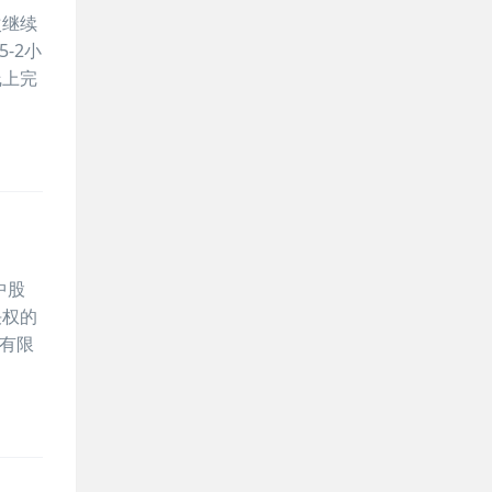
次继续
-2小
线上完
中股
决权的
有限