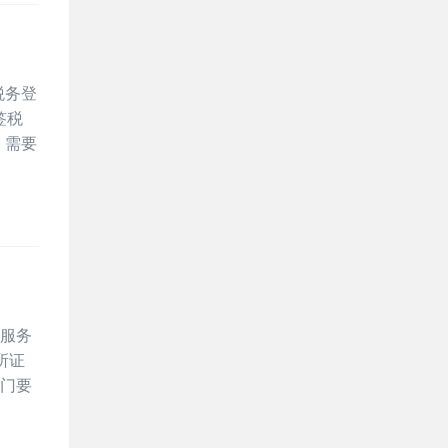
税务登
签税
。需要
、服务
所证
部门要