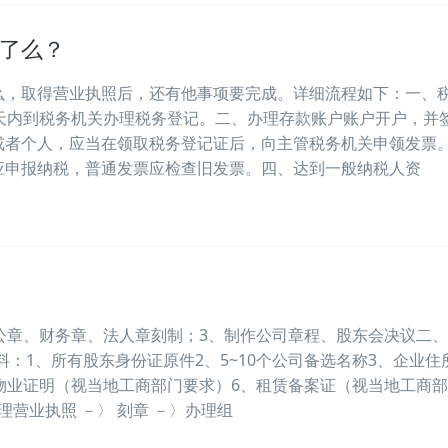
了么？
么，取得营业执照后，还有他事项要完成。详细流程如下：一、
天内到税务机关办理税务登记。二、办理存款账户账户开户，并
或者个人，应当在领取税务登记证后，向主管税务机关申领发票
应申报纳税，普通发票应检查旧发票。四、达到一般纳税人资
公章、财务章、法人章刻制；3、制作公司章程、股东会决议二
材料：1、所有股东身份证原件2、5~10个公司备选名称3、企业住
物业证明（视当地工商部门要求）6、租赁备案证（视当地工商
理营业执照 －〉 刻章 －〉办理组