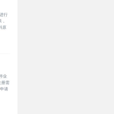
进行
果，
料原
取停业
司注册需
销申请